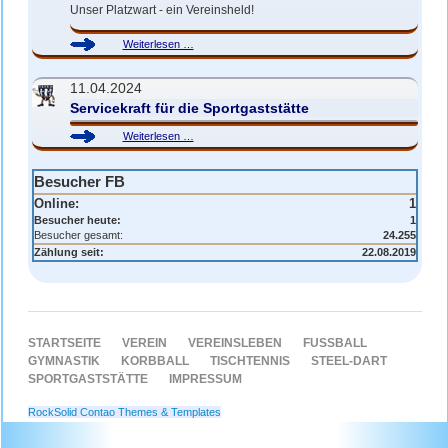
Unser Platzwart - ein Vereinsheld!
Robert
Weiterlesen …
K.
-
11.04.2024
Vereinsheld
Servicekraft für die Sportgaststätte
Servicekraft
Weiterlesen …
für
die
Besucher FB
Sportgaststätte
Online:
1
Besucher heute:
1
Besucher gesamt:
24.255
Zählung seit:
22.08.2019
NAVIGATION
STARTSEITE
VEREIN
VEREINSLEBEN
FUSSBALL
ÜBERSPRINGEN
GYMNASTIK
KORBBALL
TISCHTENNIS
STEEL-DART
SPORTGASTSTÄTTE
IMPRESSUM
RockSolid Contao Themes & Templates