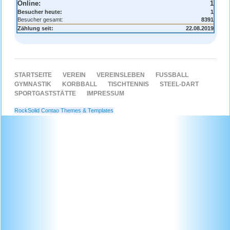
Online:
1
Besucher heute:
1
Besucher gesamt:
8391
Zählung seit:
22.08.2019
NAVIGATION
STARTSEITE
VEREIN
VEREINSLEBEN
FUSSBALL
ÜBERSPRINGEN
GYMNASTIK
KORBBALL
TISCHTENNIS
STEEL-DART
SPORTGASTSTÄTTE
IMPRESSUM
RockSolid Contao Themes & Templates