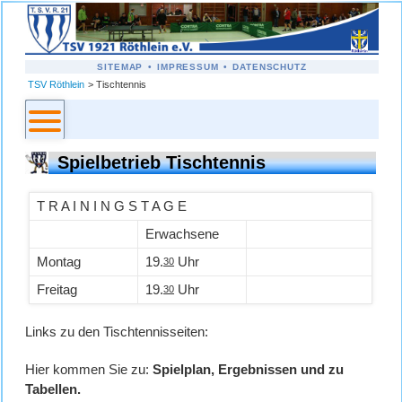
NAVIGATION
SITEMAP
IMPRESSUM
DATENSCHUTZ
ÜBERSPRINGEN
TSV Röthlein
Tischtennis
Spielbetrieb Tischtennis
T R A I N I N G S T A G E
Erwachsene
Montag
19.
Uhr
30
Freitag
19.
Uhr
30
Links zu den Tischtennisseiten:
Hier kommen Sie zu:
Spielplan, Ergebnissen und zu
Tabellen.