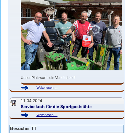
Unser Platzwart - ein Vereinsheld!
Robert
Weiterlesen …
K.
-
11.04.2024
Vereinsheld
Servicekraft für die Sportgaststätte
Servicekraft
Weiterlesen …
für
die
Besucher TT
Sportgaststätte